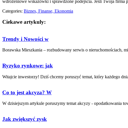
wdrożeniowe wskazówki i sprawdzone podejścia. Jeśli Twoja firma pra
Categories:
Biznes, Finanse, Ekonomia
Ciekawe artykuly:
Trendy i Nowości w
Borawska Mieszkania – rozbudowany serwis o nieruchomościach, mies
Ryzyko rynkowe: jak
Witajcie inwestorzy! Dziś chcemy ⁢poruszyć temat, który każdego dnia 
Co to jest akcyza? W
W ‌dzisiejszym artykule poruszymy ⁣temat ‌akcyzy -⁤ opodatkowania to
Jak zwiększyć zysk