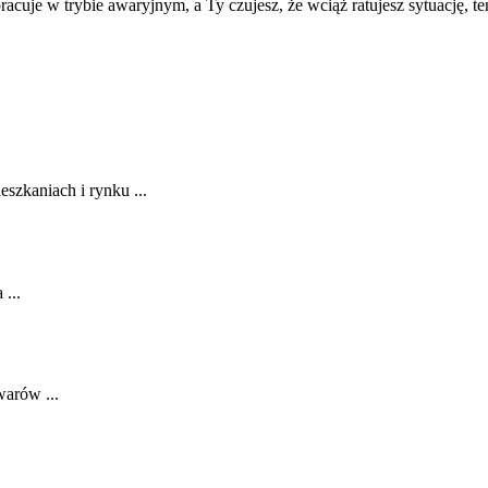
cuje w trybie awaryjnym, a Ty czujesz, że wciąż ratujesz sytuację, t
zkaniach i rynku ...
...
warów ...