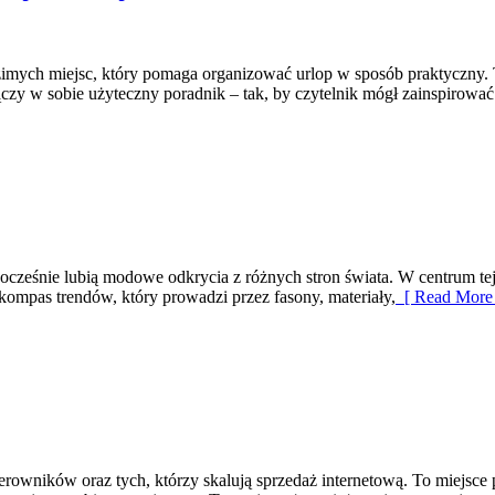
zimych miejsc, który pomaga organizować urlop w sposób praktyczny.
ączy w sobie użyteczny poradnik – tak, by czytelnik mógł zainspirować
ednocześnie lubią modowe odkrycia z różnych stron świata. W centrum te
j kompas trendów, który prowadzi przez fasony, materiały,
[ Read More 
rowników oraz tych, którzy skalują sprzedaż internetową. To miejsce