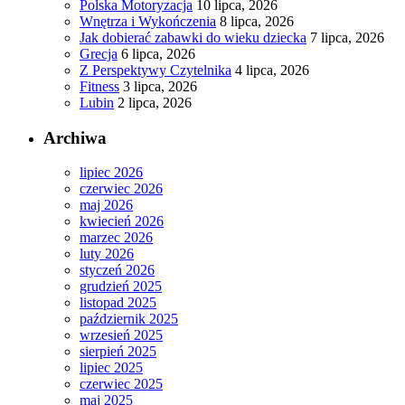
Polska Motoryzacja
10 lipca, 2026
Wnętrza i Wykończenia
8 lipca, 2026
Jak dobierać zabawki do wieku dziecka
7 lipca, 2026
Grecja
6 lipca, 2026
Z Perspektywy Czytelnika
4 lipca, 2026
Fitness
3 lipca, 2026
Lubin
2 lipca, 2026
Archiwa
lipiec 2026
czerwiec 2026
maj 2026
kwiecień 2026
marzec 2026
luty 2026
styczeń 2026
grudzień 2025
listopad 2025
październik 2025
wrzesień 2025
sierpień 2025
lipiec 2025
czerwiec 2025
maj 2025