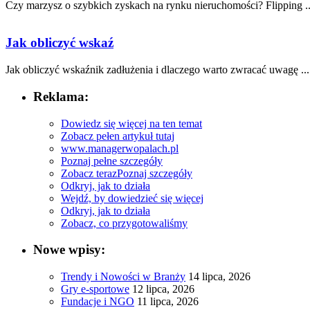
Czy marzysz o szybkich zyskach⁣ na⁤ rynku nieruchomości? Flipping⁢ ..
Jak obliczyć wskaź
Jak obliczyć wskaźnik zadłużenia i dlaczego warto zwracać uwagę ...
Reklama:
Dowiedz się więcej na ten temat
Zobacz pełen artykuł tutaj
www.managerwopalach.pl
Poznaj pełne szczegóły
Zobacz teraz
Poznaj szczegóły
Odkryj, jak to działa
Wejdź, by dowiedzieć się więcej
Odkryj, jak to działa
Zobacz, co przygotowaliśmy
Nowe wpisy:
Trendy i Nowości w Branży
14 lipca, 2026
Gry e-sportowe
12 lipca, 2026
Fundacje i NGO
11 lipca, 2026