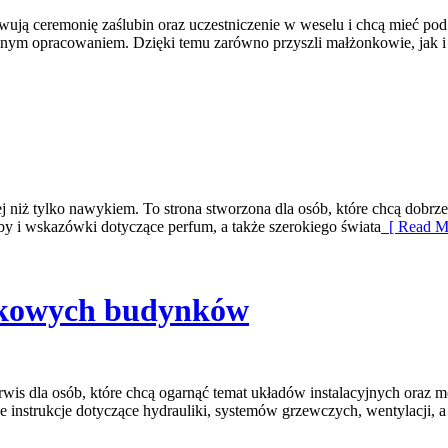
wują ceremonię zaślubin oraz uczestniczenie w weselu i chcą mieć pod r
lidnym opracowaniem. Dzięki temu zarówno przyszli małżonkowie, jak i 
ej niż tylko nawykiem. To strona stworzona dla osób, które chcą dob
óby i wskazówki dotyczące perfum, a także szerokiego świata
[ Read M
tkowych budynków
is dla osób, które chcą ogarnąć temat układów instalacyjnych oraz m
lne instrukcje dotyczące hydrauliki, systemów grzewczych, wentylacji,