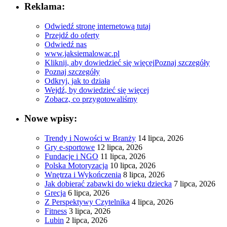
Reklama:
Odwiedź stronę internetową tutaj
Przejdź do oferty
Odwiedź nas
www.jaksiemalowac.pl
Kliknij, aby dowiedzieć się więcej
Poznaj szczegóły
Poznaj szczegóły
Odkryj, jak to działa
Wejdź, by dowiedzieć się więcej
Zobacz, co przygotowaliśmy
Nowe wpisy:
Trendy i Nowości w Branży
14 lipca, 2026
Gry e-sportowe
12 lipca, 2026
Fundacje i NGO
11 lipca, 2026
Polska Motoryzacja
10 lipca, 2026
Wnętrza i Wykończenia
8 lipca, 2026
Jak dobierać zabawki do wieku dziecka
7 lipca, 2026
Grecja
6 lipca, 2026
Z Perspektywy Czytelnika
4 lipca, 2026
Fitness
3 lipca, 2026
Lubin
2 lipca, 2026