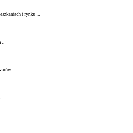
zkaniach i rynku ...
...
warów ...
.