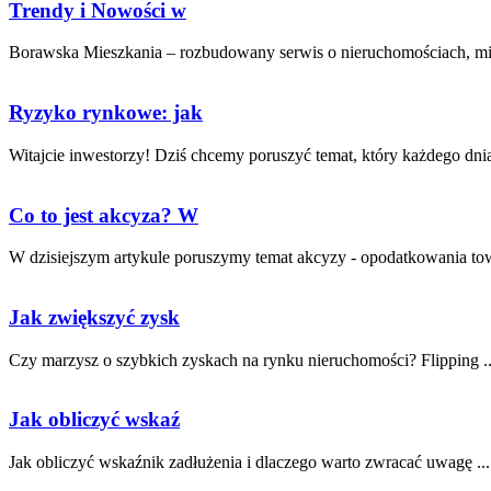
Trendy i Nowości w
Borawska Mieszkania – rozbudowany serwis o nieruchomościach, mies
Ryzyko rynkowe: jak
Witajcie inwestorzy! Dziś chcemy ⁢poruszyć temat, który każdego dnia 
Co to jest akcyza? W
W ‌dzisiejszym artykule poruszymy ⁣temat ‌akcyzy -⁤ opodatkowania to
Jak zwiększyć zysk
Czy marzysz o szybkich zyskach⁣ na⁤ rynku nieruchomości? Flipping⁢ ..
Jak obliczyć wskaź
Jak obliczyć wskaźnik zadłużenia i dlaczego warto zwracać uwagę ...